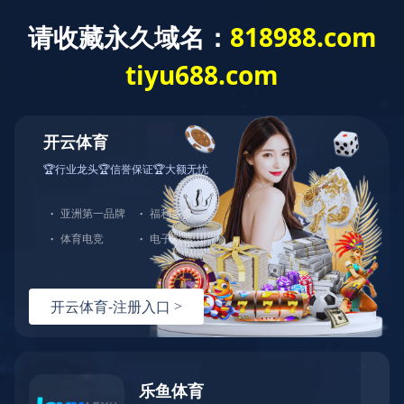
开云线上官网,开云（中国）,开云线
导航
上官网
当前位置：
开云线上官网_开云（中国）
>
开云线上官网,开云
（中国）,开云线上官网
>
开云线上官网,开云（中国）,开云线上官网